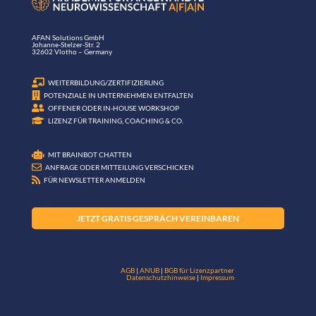
AFAN Solutions GmbH
Johanne-Stelzer-Str. 2
32602 Vlotho – Germany

WEITERBILDUNG/ZERTIFIZIERUNG

POTENZIALE IN UNTERNEHMEN ENTFALTEN

OFFENER ODER IN-HOUSE WORKSHOP

LIZENZ FÜR TRAINING, COACHING & CO.

MIT BRAINBOT CHATTEN

ANFRAGE ODER MITTEILUNG VERSCHICKEN

FÜR NEWSLETTER ANMELDEN
JETZT GRATIS GESPRÄCH VEREINBAREN
AGB
|
ANUB
|
BGB für Lizenzpartner
Datenschutzhinweise
|
Impressum