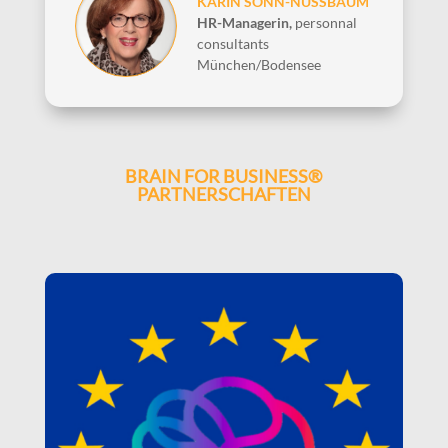
KARIN SONN-NUSSBAUM
HR-Managerin
,
personnal
consultants
München/Bodensee
BRAIN FOR BUSINESS®
PARTNERSCHAFTEN