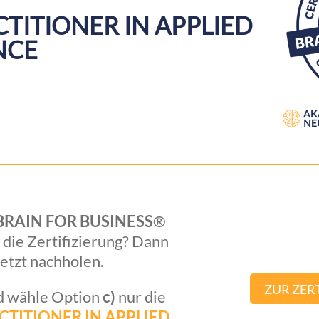
TITIONER IN APPLIED
NCE
BRAIN FOR BUSINESS
®
 die Zertifizierung? Dann
jetzt nachholen.
ZUR ZER
nd wähle Option
c)
nur die
RACTITIONER IN APPLIED